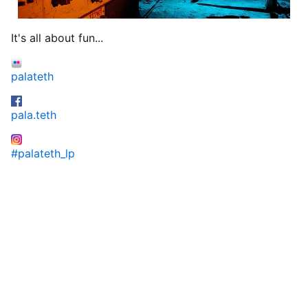
It's all about fun...
palateth
pala.teth
#palateth_lp